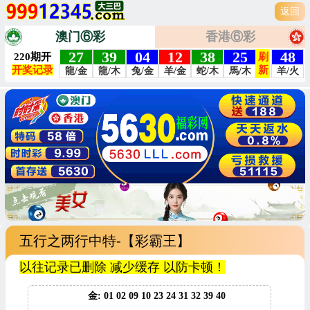
返回
澳门⑥彩
香港⑥彩