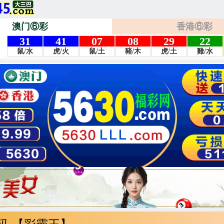
澳门⑥彩
香港⑥彩