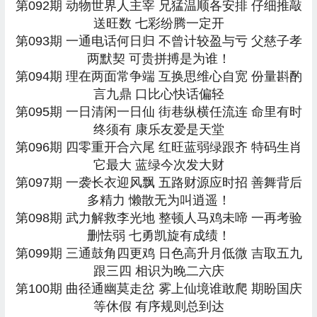
第092期 动物世界人主宰 兄猛温顺各安排 仔细推敲
送旺数 七彩纷腾一定开
第093期 一通电话何日归 不曾计较盈与亏 父慈子孝
两默契 可贵拼搏是为谁！
第094期 理在两面常争端 互换思维心自宽 份量斟酌
言九鼎 口比心快话偏轻
第095期 一日清闲一日仙 街巷纵横任流连 命里有时
终须有 康乐友爱是天堂
第096期 四零重开合六尾 红旺蓝弱绿跟齐 特码生肖
它最大 蓝绿今次发大财
第097期 一袭长衣迎风飘 五路财源应时招 善舞背后
多精力 懒散无为叫逍遥！
第098期 武力解救李光地 整顿人马鸡未啼 一再考验
删怯弱 七勇凯旋有成绩！
第099期 三通鼓角四更鸡 日色高升月低微 吉取五九
跟三四 相识为晚二六庆
第100期 曲径通幽莫走岔 雾上仙境谁敢爬 期盼国庆
等休假 有序规则总到达