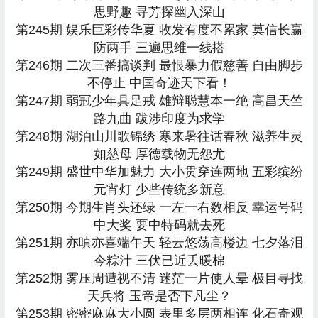
思野趣 寻芳探幽入深山
第245期 娱乐巨彩传华夏 收发有度不累家 莫信长赢
防两手 三遍思维一线搭
第246期 二次三番搞谈判 最恨暴力假慈善 自由脚步
不停止 中国奇迹天下看！
第247期 弱冠少年具足戒 雄辩聪慧本一绝 高昌天竺
路九曲 跋涉印度为求学
第248期 湖泊山川歌锦绣 寒来暑往话春秋 滋养生灵
如慈母 厚德载物无怨尤
第249期 盛世中华加魅力 大小贯穿连两地 五彩缤纷
元宵灯 少些传统多新意
第250期 今期生肖头还绿 一左一右数相反 幸运号码
中大奖 要中特码就去死
第251期 亦嗔亦喜端午天 轻云悠荡高楼边 七夕落泪
今粽汁 三伏已近丢暖棉
第252期 雾压周遭视不清 迷茫一片使人晕 极目寻找
天兵将 玉帝是否下凡尘？
第253期 密密麻麻大小圆 表里多层两相连 化石奇观