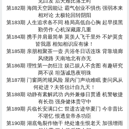
见白发 后天难比落土时
第182期 海阔天空因能让 霸气创业不惧伤 强弱本来
相对论 太极轮回转阴阳
第183期 人生追求各不同 格局高低自心胸 起早摸黑
勤劳作 心机深藏露几重
第184期 携手并肩最简单 莫羡人飞千里外 不妒莫贪
皆我愿 相知相识应有缘！
第185期 亲朋相聚茶一壶 共浴冬日话连珠 背靠墙廊
风绕路 天南地北有亦无
第186期 理性第一勿狂注 娱己娱人不贪图 有趣研究
两不误 坦荡诚恳夜明珠
第187期 门窗两闭规风险 屋内门声动难眠 妻问风从
何处进？夫答估计自九天！
第188期 动静有素解武功 内外兼修日贯通 机警敏捷
有长劲 强身健体贵守中
第189期 兵临长安满口仁 世遗古迹华夏门 今非昔比
不堪忆 恨透皇帝杀功臣
第190期 湖底龟裂作物干 绝处逢生恨老天 加强增雨