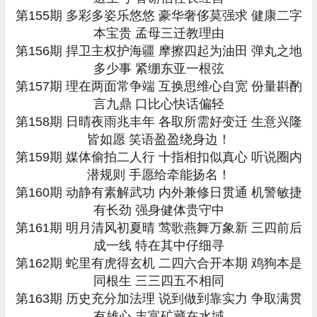
第155期 多彩多姿乐悠悠 豪华奢侈莫强求 健康二字
本宝贵 孟母三迁教理由
第156期 捍卫主权护海疆 摩擦四起为油田 弹丸之地
多少事 紧绷东亚一根弦
第157期 理在两面常争端 互换思维心自宽 份量斟酌
言九鼎 口比心快话偏轻
第158期 日晴夜雨兆丰年 各取所需好变迁 生意兴隆
皆如愿 笑语盈盈绕身边！
第159期 媒体偷拍二人行 十指相扣似真心 听说圈内
潜规则 手愿给牵能扬名！
第160期 动静有素解武功 内外兼修日贯通 机警敏捷
有长劲 强身健体贵守中
第161期 明月清风初夏晴 莺歌燕舞万象新 三四前后
成一线 特在其中仔细寻
第162期 蛇里有虎得玄机 二四六合开本期 鸡狗本是
同根生 三三四五不相同
第163期 历史充分加法理 说到做到靠实力 争取满贯
有雄心 丰富矿藏在水域