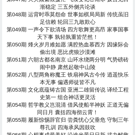
渐稳定 三五外侧共论谈
第048期 运背时乖莫怨命 世事如棋局局新 传统虽旧
足信赖 轮回三九敢欺心
第049期 一声令下欲清场 四方歌舞更高昂 家事国事
天下事 孰轻孰重皆茫然！
第050期 烽火岁月难如愿 满腔热血慕西方 因缘际会
偷出境 恶比虎狼沙漠滩
第051期 六朝古都名南京 山环水绕两分明 气势磅砖
闹中静 肃然起敬中山陵
第052期 八型两角称魔王 铁扇神风古今传 逍遥快乐
本无事 偏遇师徒皆不凡
第053期 文化底蕴铸古国 亚洲二雄留传说 译经工程
史第一 组合神话更灵活
第054期 哲学教义岂混清 借风使船半神妖 正道无偏
同日月 囊括四海彻云霄！
第055期 履新惊惕辞官归 尝粪忧心父垂危 守制三年
尊孔训 四海承风因鼓吹
第056期 心想事成最美好 沿途光景日日新 武力解救