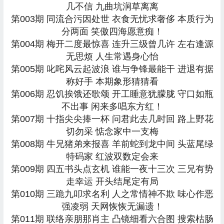
几不信 九曲坑涧草离离
第003期 同流合污因处世 衣食无忧求奢侈 本质行为
分两面 笑傲四海愿意痴！
第004期 梅开二度最惊喜 连升三级曾几许 左右逢源
无思烦 人生常遇身心怡
第005期 叱咤风云起波浪 谁与争锋最能干 进退有据
称好手 本期象形猜猜看
第006期 忍饥挨饿还歌颂 开工睡意犹朦胧 守口如瓶
不出事 闲来多唱东方红！
第007期 十指尖尖捧一杯 问君此去几时回 路上野花
切勿采 惦念家中一支梅
第008期 牛兄猪弟来报喜 羊前蛇到龙中间 头蓝尾绿
特码家 红波双数定会来
第009期 四五书头点玄机 谁能一夜十三次 三兄有势
走幸运 开头结尾定有局
第010期 三跪九叩求名利 人之常情神不欺 味心作恶
强凌弱 天网恢恢无漏遗！
第011期 联络亲朋那肖主 凸镜细看六合图 搜索枯肠