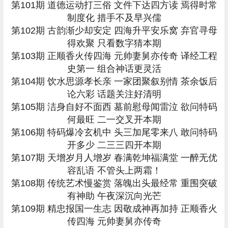
第101期 道德运动打三俗 文件下达四方读 焉得时常
制度化 措手不及早兴儒
第102期 古韵渐少却安定 四海升平安乐窝 弃官寻母
得欢聚 只看数字猜本期
第103期 正顺香火传四海 元帅妻舅亦传奇 译经工程
史第一 组合神话更灵活
第104期 饮水思源孝长亲 一家团聚叙别情 茶余饭后
论六彩 话题关注好清明
第105期 洁身自好不面西 墓前慰母闻雷泣 欲问特码
何最旺 二一交叉开本期
第106期 特码爆冷玄机中 头三加尾零来八 敢问特码
开多少 二三三四开本期
第107期 天增岁月人增岁 春满乾坤福满堂 一醉无优
容乱语 不管头上两霜！
第108期 传统艺术慢鉴赏 落魄出头最经常 重围突破
有神助 午夜深沉向光芒
第109期 精忠报国一生志 因敬成神再加持 正顺香火
传四海 元帅妻舅亦传奇