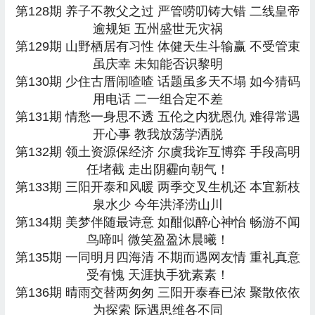
第128期 养子不教父之过 严管唠叨铸大错 二线皇帝
逾规矩 五州盛世无灾祸
第129期 山野栖居有习性 体健天生斗输赢 不受管束
虽庆幸 未知能否识黎明
第130期 少住古厝闹喳喳 话题虽多天不塌 如今猜码
用电话 二一组合定不差
第131期 情愁一身思不透 五伦之内犹恩仇 难得常遇
开心事 教我放荡学洒脱
第132期 领土资源保经济 尔虞我诈互博弈 手段高明
任堵截 走出阴霾向朝气！
第133期 三阳开泰和风暖 两季交叉生机还 本宜新枝
泉水少 今年洪泽涝山川
第134期 美梦伴随最诗意 如酣似醉心神怡 畅游不闻
鸟啼叫 微笑盈盈沐晨曦！
第135期 一同明月四海清 不期而遇网友情 重礼真意
受有愧 天涯执手犹素素！
第136期 晴雨交替两匆匆 三阳开泰春已浓 聚散依依
为探索 际遇思维各不同