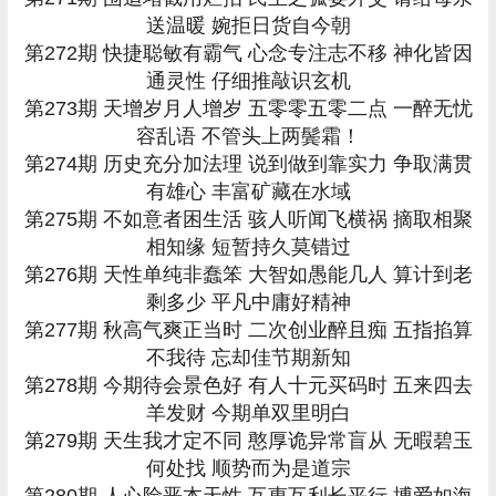
送温暖 婉拒日货自今朝
第272期 快捷聪敏有霸气 心念专注志不移 神化皆因
通灵性 仔细推敲识玄机
第273期 天增岁月人增岁 五零零五零二点 一醉无忧
容乱语 不管头上两鬓霜！
第274期 历史充分加法理 说到做到靠实力 争取满贯
有雄心 丰富矿藏在水域
第275期 不如意者困生活 骇人听闻飞横祸 摘取相聚
相知缘 短暂持久莫错过
第276期 天性单纯非蠢笨 大智如愚能几人 算计到老
剩多少 平凡中庸好精神
第277期 秋高气爽正当时 二次创业醉且痴 五指掐算
不我待 忘却佳节期新知
第278期 今期待会景色好 有人十元买码时 五来四去
羊发财 今期单双里明白
第279期 天生我才定不同 憨厚诡异常盲从 无暇碧玉
何处找 顺势而为是道宗
第280期 人心险恶本天性 互惠互利长平行 博爱如海