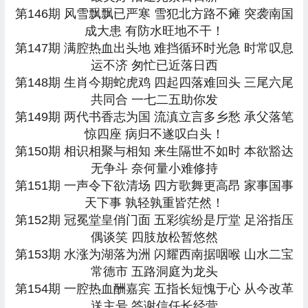
第146期 风雪飘飘已严寒 雪犯北方路不瘫 突袭南国
成大患 有防水旺地不干！
第147期 满腔热血出头地 难挡循环时光急 时常叹息
运不济 匆忙已近落日西
第148期 生肖今期蛇虎鸡 四起四落难回头 三尾六尾
共同合 一七二五助你发
第149期 两代书香志为国 流滇立言多乡愁 承父落笔
惊四座 病归不遂叹白头！
第150期 相识相聚与相知 来生隔世不如时 本欲豁达
无争斗 奈何量小难修持
第151期 一声令下欲清场 四方歌舞更高昂 家事国事
天下事 孰轻孰重皆茫然！
第152期 冠冕堂皇俏门面 五彩缤纷是厅堂 足浴指压
偶谈笑 四肢放松暂悠然
第153期 水涨为湖落为洲 闪耀西南据咽喉 山水二宝
常德市 五路洞庭为龙头
第154期 一腔热血酬嘉宾 五指长短愧于心 从今改革
送主号 答谢信任长经营