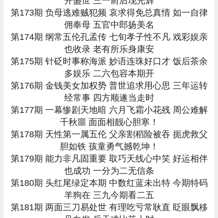
开盛世 三一前后现光辉
第173期 负母逃难贼犯频 哀求得免总真情 如一自律
佣奉母 五官中郎扬美名
第174期 纲常五伦孔孟传 七旬孝子性不凡 戏彩娱亲
也收录 老有所乐身康安
第175期 针砭时事称海派 妙语连珠好口才 饭后茶余
多娱乐 二六包容本期开
第176期 金钱美女加权势 普世追求用心思 三年运转
经常事 四方顺遂当走时
第177期 一幕惨剧天地暗 六月飞霜小花残 周公难解
千秋噩 面面相靓心胆寒！
第178期 天性第一属五伦 父亲割稻险被吞 扼虎救父
胆如铁 孩童勇气撼乾坤！
第179期 能力非凡固重要 取巧天线心中笑 好运相伴
也成功 一分为二无信条
第180期 头红尾绿定本期 中数红蓝未出特 今期特码
羊狗在 三九今期看二五
第181期 两面三刀易处世 有理吃亏常耿直 眨眼飘移