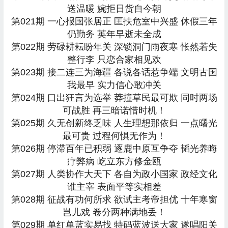
送温暖 婉拒日货自今朝
第021期 一心报国张居正 匡扶危室中兴盛 休假三年
仍勤务 英年早逝未全成
第022期 劳碌耕耘盼年关 深锁洞门雨夜寒 怅然若失
整行李 只恋合家相见欢
第023期 接二连三为海疆 各说各话惹争端 文明古国
我最早 实力信心敢冲关
第024期 口出狂言为选举 莽撞草民最可欺 同时两场
可战胜 再三暗诺惜时机！
第025期 久无创新终乏味 人生理想那依归 一点曙光
最可贵 过程何惧无作为！
第026期 停滞百年已积弱 逐鹿中原互争夺 韬光养晦
疗弊病 屹立东方修金瓯
第027期 人类协作大天下 各自为政小国家 政经文化
谁主宰 表面平等实相差
第028期 征战有功何所求 欲试主考帝担优 十年寒窗
岂儿戏 卷分两种满地丢！
第029期 单红单蓝实易找 特码蓝波送大家 遂唱阳关