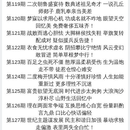
第119期 二次朝鲁盛宴待 数典述祖见奇才 一说孔丘
师郯子 鹿乳奉亲当美差
第120期 梦寐以求用心机 功成名就不咋地 眼望天空
回忆美 免费奢侈五味齐！
第121期 战败而逃心胆怯 大脚林侯找失鞋 举旗复转
配成对 疑似援兵反告捷！
第122期 衣食无忧求虚名 阴招攀比宁绝情 风云变幻
敢冒进 简单草根梦中行！
第123期 百足之虫死不僵 憨厚温柔易受伤 生为温饱
走不带 徒惹仓惶心难安
第124期 二度梅开惧风雨 十分谨慎好珍惜 人生如能
重新过 更多理性不沉迷
第125期 富贵欲望无底洞 时代进步太匆匆 大浪淘沙
淳朴尽 山野生活回忆中
第126期 理在两面常争端 互换思维心自宽 份量斟酌
言九鼎 口比心快话偏轻
第127期 世纪主题谋发展 民主和谐日加强 暴动求独
走偏激 表里两失全白忙！