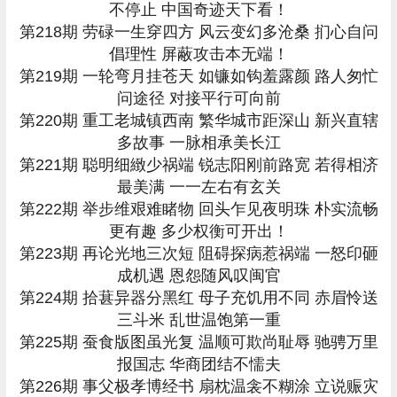
不停止 中国奇迹天下看！
第218期 劳碌一生穿四方 风云变幻多沧桑 扪心自问
倡理性 屏蔽攻击本无端！
第219期 一轮弯月挂苍天 如镰如钩羞露颜 路人匆忙
问途径 对接平行可向前
第220期 重工老城镇西南 繁华城市距深山 新兴直辖
多故事 一脉相承美长江
第221期 聪明细緻少祸端 锐志阳刚前路宽 若得相济
最美满 一一左右有玄关
第222期 举步维艰难睹物 回头乍见夜明珠 朴实流畅
更有趣 多少权衡可开出！
第223期 再论光地三次短 阻碍探病惹祸端 一怒印砸
成机遇 恩怨随风叹闽官
第224期 拾葚异器分黑红 母子充饥用不同 赤眉怜送
三斗米 乱世温饱第一重
第225期 蚕食版图虽光复 温顺可欺尚耻辱 驰骋万里
报国志 华商团结不懦夫
第226期 事父极孝博经书 扇枕温衾不糊涂 立说赈灾