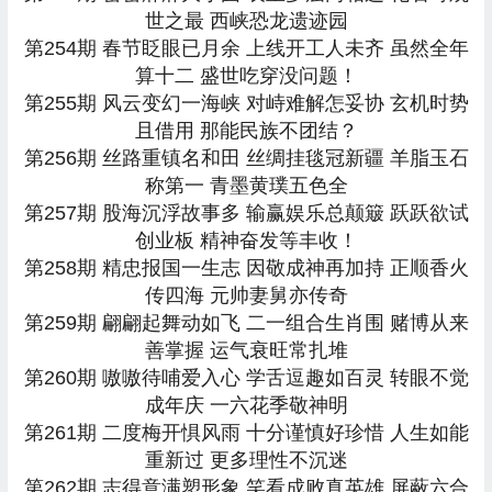
世之最 西峡恐龙遗迹园
第254期 春节眨眼已月余 上线开工人未齐 虽然全年
算十二 盛世吃穿没问题！
第255期 风云变幻一海峡 对峙难解怎妥协 玄机时势
且借用 那能民族不团结？
第256期 丝路重镇名和田 丝绸挂毯冠新疆 羊脂玉石
称第一 青墨黄璞五色全
第257期 股海沉浮故事多 输赢娱乐总颠簸 跃跃欲试
创业板 精神奋发等丰收！
第258期 精忠报国一生志 因敬成神再加持 正顺香火
传四海 元帅妻舅亦传奇
第259期 翩翩起舞动如飞 二一组合生肖围 赌博从来
善掌握 运气衰旺常扎堆
第260期 嗷嗷待哺爱入心 学舌逗趣如百灵 转眼不觉
成年庆 一六花季敬神明
第261期 二度梅开惧风雨 十分谨慎好珍惜 人生如能
重新过 更多理性不沉迷
第262期 志得意满塑形象 笑看成败真英雄 屏蔽六合