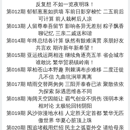
反复想 不如一览夜明珠！
第012期 郁郁葱葱如拱墙 车前日影穿梭忙 二五前后
可计算 前人栽树后人凉
第013期 人留尊奉吾留节 影响各异无差别 粽子飘香
聊记忆 三亲二戚送和谐
第014期 年终总结各计算 纵然有餘难满贯 亲朋好友
共言欢 期许新年新希望！
第015期 亚运残运两相连 继续角逐亮五羊 省会城市
谁敢比 繁华贸易镇岭南！
第016期 翠柏苍山本野趣 荆棘满布步难移 二度迁徙
几不信 九曲坑涧草离离
第017期 晴雨交替两匆匆 三阳开泰春已浓 聚散依依
为探索 际遇思维各不同
第018期 海阔天空因能让 霸气创业不惧伤 强弱本来
相对论 太极轮回转阴阳
第019期 风沙弥漫地水枯 人定胜天定首都 繁华无匹
傲世界 华夏心脏顶上珠
第020期 围追堵截用烂招 民主之弧耍外交 请给母亲