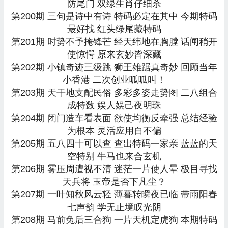
防尾门 双绿生肖仔细杀
第200期 三句是诗中有诗 特码必定在其中 今期特码
最好找 红头绿尾藏特码
第201期 时势不予掩锋芒 经天纬地在胸膛 话闸稍开
使惊愕 原来玄妙皆深藏
第202期 小镇奇迹三级跳 狮王雄踞真奇妙 回顾当年
小香港 二次创业呱呱叫！
第203期 天干地支配民俗 多彩多姿走势图 二八组合
成特数 娱人娱己夜明珠
第204期 闭门造车看表面 欲使均衡反牵强 总结经验
为根本 灵活应用自不偏
第205期 五八四十可以查 查出特码一家亲 蓝蓝的天
空特别 牛马也来合玄机
第206期 雾压周遭视不清 迷茫一片使人晕 极目寻找
天兵将 玉帝是否下凡尘？
第207期 一叶知秋风云轻 薄暮转瞬夜已临 带雨阳春
七声韵 学无止境叹光阴
第208期 马前兔后三合狗 一片天机定虎狗 本期特码