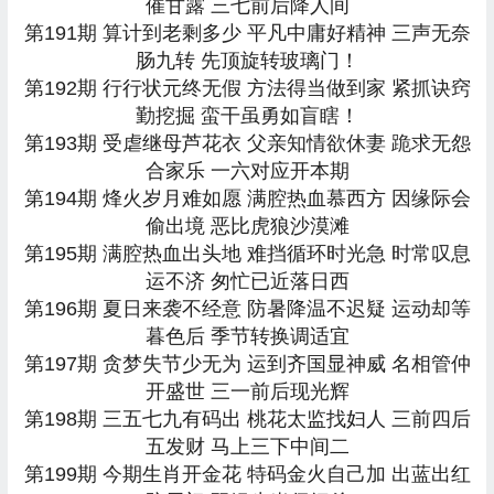
催甘露 三七前后降人间
第191期 算计到老剩多少 平凡中庸好精神 三声无奈
肠九转 先顶旋转玻璃门！
第192期 行行状元终无假 方法得当做到家 紧抓诀窍
勤挖掘 蛮干虽勇如盲瞎！
第193期 受虐继母芦花衣 父亲知情欲休妻 跪求无怨
合家乐 一六对应开本期
第194期 烽火岁月难如愿 满腔热血慕西方 因缘际会
偷出境 恶比虎狼沙漠滩
第195期 满腔热血出头地 难挡循环时光急 时常叹息
运不济 匆忙已近落日西
第196期 夏日来袭不经意 防暑降温不迟疑 运动却等
暮色后 季节转换调适宜
第197期 贪梦失节少无为 运到齐国显神威 名相管仲
开盛世 三一前后现光辉
第198期 三五七九有码出 桃花太监找妇人 三前四后
五发财 马上三下中间二
第199期 今期生肖开金花 特码金火自己加 出蓝出红