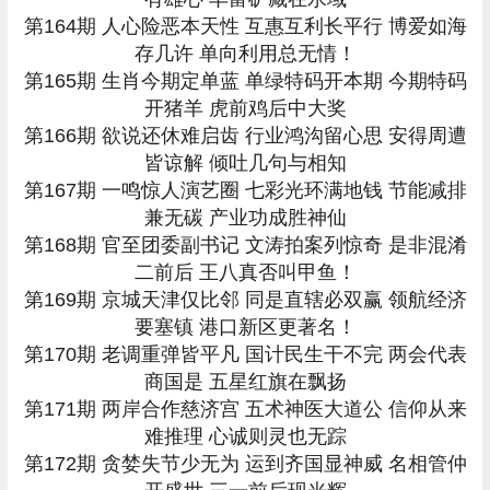
第164期 人心险恶本天性 互惠互利长平行 博爱如海
存几许 单向利用总无情！
第165期 生肖今期定单蓝 单绿特码开本期 今期特码
开猪羊 虎前鸡后中大奖
第166期 欲说还休难启齿 行业鸿沟留心思 安得周遭
皆谅解 倾吐几句与相知
第167期 一鸣惊人演艺圈 七彩光环满地钱 节能减排
兼无碳 产业功成胜神仙
第168期 官至团委副书记 文涛拍案列惊奇 是非混淆
二前后 王八真否叫甲鱼！
第169期 京城天津仅比邻 同是直辖必双赢 领航经济
要塞镇 港口新区更著名！
第170期 老调重弹皆平凡 国计民生干不完 两会代表
商国是 五星红旗在飘扬
第171期 两岸合作慈济宫 五术神医大道公 信仰从来
难推理 心诚则灵也无踪
第172期 贪婪失节少无为 运到齐国显神威 名相管仲