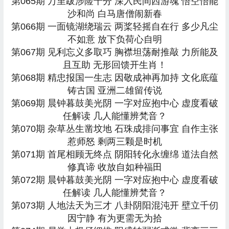
第065期 万里跋涉险十分 深入民间西游魂 悟空悟能
沙和尚 白马唐僧闹新春
第066期 一面镜湖绕瑞云 两桨轻摇自在行 多少凡尘
不如意 放下负荷心自明
第067期 见利忘义多取巧 胸襟坦荡耐推敲 力所能及
且互助 无形回馈开生肖！
第068期 精忠报国一生志 因敬成神再加持 文化底蕴
铸古国 亚洲二雄留传说
第069期 晨钟暮鼓美光阴 一字对应抱中心 虚度看破
任解读 几人能懂辨梵音？
第070期 杂草丛生凿坟地 石珠成排问事宜 自作主张
惹师怒 剩两三颗是时机
第071期 首尾相顾无终点 阴阳转化永缠绵 道法自然
修真谛 收放自如种福田
第072期 晨钟暮鼓美光阴 一字对应抱中心 虚度看破
任解读 几人能懂辨梵音？
第073期 人地法天为三才 八卦阴阳混沌开 壁立千仞
因宁静 有为更需无为拾