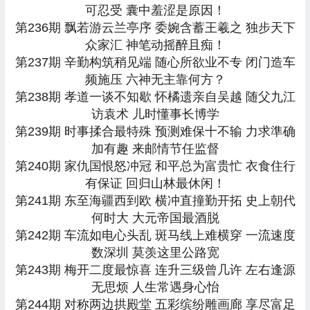
可忍受 囊中羞涩是原因！
第236期 飘若游云兰亭序 委婉含蓄王羲之 独步天下
众家汇 神笔动摇醉且痴！
第237期 辛勤构筑稍见端 随心所欲业不专 闭门造车
频施压 六神无主靠何方？
第238期 孝道一谈不知歇 怀橘遗亲自吴越 随父九江
访袁术 儿时懂事长博学
第239期 时事揉合最特殊 预测难保十不输 力求準确
加有趣 来邮情节任监督
第240期 家仇国恨怒冲冠 和平总为富贵忙 衣食住行
有保证 回归山林最休闲！
第241期 东至海疆西到欧 横冲直撞勤开拓 史上朝代
何时大 大元帝国最酒脱
第242期 车流如电心头乱 斑马线上难横穿 一流速度
数深圳 莫羡这里公路宽
第243期 梅开二度最惊喜 连升三级曾几许 左右逢源
无思烦 人生常遇身心怡
第244期 对称两边拱殿堂 五彩缤纷雕画廊 享尽富足