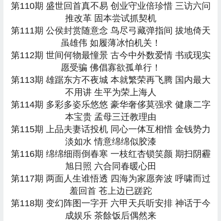
第110期 盛世回首真不易 创业守业倍珍惜 三访六问
推改革 固本尝试抓契机
第111期 公侯封赏随意念 鸟尽弓藏弹指间 拔地倚天
虽雄伟 如履薄冰怕机关！
第112期 世间何物最憧景 古今中外数爱情 书或现实
愿受骗 佛倡寡欲孤单行！
第113期 雄踞东方不夜城 本就繁荣再飞腾 国内最大
不用讲 生平为荣上海人
第114期 多彩多姿乐悠悠 豪华奢侈莫强求 健康二字
本宝贵 孟母三迁教理由
第115期 上品夫妻话投机 同心一体互相惜 金钱势力
淡如水 情意绵绵似胶漆
第116期 绵绵细雨倒春寒 一枝红杏锁笑颜 期扫阴霾
旭日照 六合同春暖心田
第117期 两面人生谁悟透 四海为家愿奔波 呼啸而过
羞回首 苍上边已蹉跎
第118期 变幻阵图一字开 六甲天兵听安排 神话于今
成娱乐 茶餘饭后偶然来