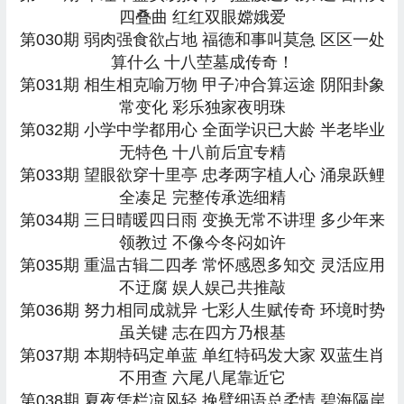
四叠曲 红红双眼嫦娥爱
第030期 弱肉强食欲占地 福德和事叫莫急 区区一处
算什么 十八茔墓成传奇！
第031期 相生相克喻万物 甲子冲合算运途 阴阳卦象
常变化 彩乐独家夜明珠
第032期 小学中学都用心 全面学识已大龄 半老毕业
无特色 十八前后宜专精
第033期 望眼欲穿十里亭 忠孝两字植人心 涌泉跃鲤
全凑足 完整传承选细精
第034期 三日晴暖四日雨 变换无常不讲理 多少年来
领教过 不像今冬闷如许
第035期 重温古辑二四孝 常怀感恩多知交 灵活应用
不迂腐 娱人娱己共推敲
第036期 努力相同成就异 七彩人生赋传奇 环境时势
虽关键 志在四方乃根基
第037期 本期特码定单蓝 单红特码发大家 双蓝生肖
不用查 六尾八尾靠近它
第038期 夏夜凭栏凉风轻 挽臂细语总柔情 碧海隔岸