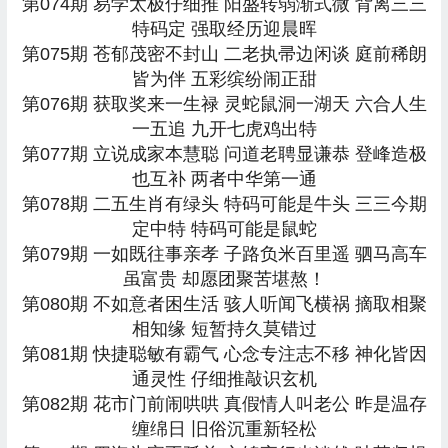
第074期 易学太极仔细推 阳盛转弱渐式微 背离三三
特码定 强取经历迎晨晖
第075期 苍郁茂密不封山 二老执帚边闲谈 庭前稀朗
皆为伴 五彩缤纷闹正甜
第076期 获取奖来一生禄 灵蛇鼠洞一湖天 六合人生
一五追 九开七虎鸡出特
第077期 立说成家本慧聪 问道老聘显谦恭 登峰造极
也互补 两者中华第一通
第078期 二五生肖有绿头 特码可能是牛头 三三今期
定中特 特码可能是鼠蛇
第079期 一如既往事亲孝 子路负米百里遥 驷马高车
虽富贵 却愿团聚苦堪熬！
第080期 不如意者困生活 骇人听闻飞横祸 摘取相聚
相知缘 短暂持久莫错过
第081期 快捷聪敏有霸气 心念专注志不移 神化皆因
通灵性 仔细推敲识玄机
第082期 花市门前闹哄哄 真假情人叫老公 昨是温存
缠绵日 旧俗沉重新轻松