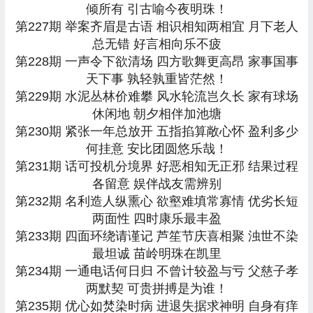
倾所有 引古喻今夜明珠！
第227期 举案齐眉是古语 相识相知两相宜 月下老人
总无错 好言相向乐不疲
第228期 一声令下欲清场 四方歌舞更高昂 家事国事
天下事 孰轻孰重皆茫然！
第229期 水泥丛林价难攀 风水轮流岂久长 家有球场
休闲地 朝夕相伴加池塘
第230期 紧张一年总放开 五指掐算敞心怀 盈利多少
何挂意 安比团圆悠乐哉！
第231期 话可投机分境界 好恶相知无正邪 结果过程
各留意 娱伴战友需辨别
第232期 名利造人纵熏心 欲壑难填常寡情 优劣长短
两面性 四时康乐最丰盈
第233期 四面环绕请谨记 芦笙节庆喜相聚 浊世不染
最坦诚 苗岭明珠在凯里
第234期 一通电话何日归 不曾计较盈与亏 父慈子孝
两默契 可贵拼搏是为谁！
第235期 优心如焚染时病 进退失据求神明 自身有痒