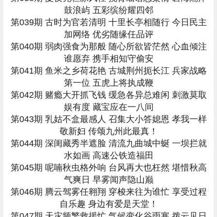
鼓浪屿 五彩缤纷耀四邻
第039期 古时为官若清明 十里长亭相随行 今日民主
加网络 优劣随缘任品评
第040期 弱肉强食为那般 随心所欲皆茫然 心血倾注
谁愿弃 携手相知守偷安
第041期 鱼米之乡荷花艳 古城荆州扼长江 兵家战略
第一位 五虎上将执成鞭
第042期 赌瘾大开抓飞钱 缓急各异总难闲 刺激莫取
娱有度 藏宝应在一八间
第043期 乳姑不盒最感人 召集大小答媳恩 孝我一样
敬新妇 传颂九州此最真！
第044期 深闺藏秀半遮脸 清流九曲城中蜒 一坝拦就
水如画 高速公铁造福田
第045期 呢喃秋虫格外响 台风再大也枉然 堪惜秋高
气爽日 早雾闻声隐山巅
第046期 腾云驾雾任翱翔 穿梭来往为谁忙 享受过程
自乐趣 身边有爱是天堂！
第047期 天灾频繁救援忙 气候变化谷雨寒 拨云见日