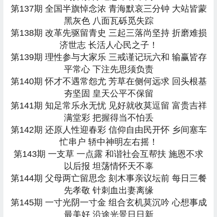
第137期 全国半旗悼念浓 青海默哀三分钟 大站皆蒙
黑灰色 八面瓦砾觅失踪
第138期 改革先驱留青史 三起三落尚坚持 折磨难损
济世志 长活人心民之子！
第139期 理性参与大家乐 三戒谨记玩六和 输赢皆存
平常心 下注先思须负责
第140期 怀才不遇常怨尤 芳草在侧何远求 回头根基
夯坚固 皇天公平不保留
第141期 知足常乐永无忧 见好就收莫逗留 富贵吉祥
满堂彩 把握得当不怕丢
第142期 还原人性迎春彩 信仰自由民开怀 乡间塞车
忙串户 轿中神明左右摇！
第143期 一支草 一点露 和谐社会互帮扶 施恩不求
以后报 坦荡情怀天不辜
第144期 父母两亡留思念 刻木事亲议坛前 每日三餐
先孝敬 针刺血出妻离缘
第145期 一寸光阴一寸金 组合玄机莫沉吟 心想事成
最美好 沿途光景日日新