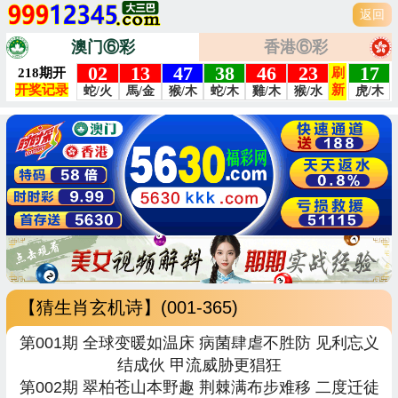
返回
澳门⑥彩
香港⑥彩
【猜生肖玄机诗】(001-365)
第001期 全球变暖如温床 病菌肆虐不胜防 见利忘义
结成伙 甲流威胁更猖狂
第002期 翠柏苍山本野趣 荆棘满布步难移 二度迁徒