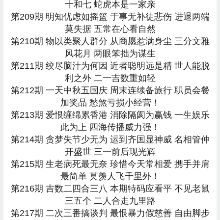
十和七 蛇虎本是一家亲
第209期 明知优虑如摇篮 于事无补徒悲伤 进退两端
莫失据 五常在心看自然
第210期 物以类聚人群分 从商愿惹满身尘 三分文雅
风花月 两眼笨拙为谋生
第211期 绞尽脑汁为何因 近者聪明远是精 世人能脱
利之外 二一吉数重如轻
第212期 一天中秋五国庆 周末连续备旅行 职员会餐
加奖品 愁煞亏损小经营！
第213期 爱恨缠绵累香港 消除隔阂为赢钱 一生娱乐
此为上 四海传播威力强！
第214期 贪梦失节少无为 运到齐国显神威 名相管仲
开盛世 三一前后现光辉
第215期 生老病死最无奈 珍惜今天常相爱 携手并肩
最简单 莫羡人飞千里外！
第216期 吉数二四合三八 本期特码应看平 不见老鼠
三五个 二人合走九里路
第217期 二次三番搞谈判 最恨暴力假慈善 自由脚步