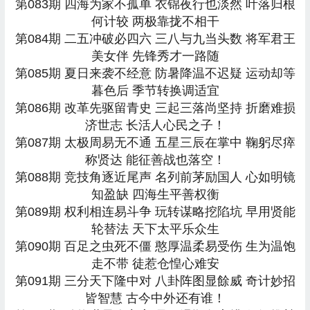
第083期 四海为家不孤单 衣锦夜行也淡然 叶落归根
何计较 两极靠拢不相干
第084期 二五冲破必四六 三八与九当头数 将军君王
美女伴 先锋秀才一路随
第085期 夏日来袭不经意 防暑降温不迟疑 运动却等
暮色后 季节转换调适宜
第086期 改革先驱留青史 三起三落尚坚持 折磨难损
济世志 长活人心民之子！
第087期 太极周易无不通 五星三辰在掌中 鞠躬尽瘁
称贤达 能征善战也落空！
第088期 竞技角逐近尾声 名列前茅励国人 心如明镜
知盈缺 四海生平善权衡
第089期 权利相连易斗争 玩转谋略挖陷坑 早用贤能
轮替法 天下太平乐众生
第090期 百足之虫死不僵 憨厚温柔易受伤 生为温饱
走不带 徒惹仓惶心难安
第091期 三分天下隆中对 八卦阵图显餘威 奇计妙招
皆智慧 古今中外还有谁！