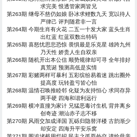
求完美 恨透管家两皆兄
第263期 继母不慈仍如娘 卧冰求鲤数九天 宽以待人
严律己 评判随君非一言
第264期 今期生肖有火花 二五一十发大家 蓝头生肖
出红蓝 红蓝双数出特码
第265期 喜怒忧思悲恐惊 畏惧最是乐克星 雄跨九州
乃天性 娇贵人生自双亲
第266期 随机开出本公信 顺势规律却可寻 全年排好
真荒诞 预测高低是实情
第267期 彩赌两样可暴利 五彩缤纷易着迷 跳出圈外
提高度 玩转盈亏皆心怡
第268期 温情召唤推睦邻 化疑为友持恒心 求同存异
两手硬 四海和谐利远行
第269期 横冲直撞为家计 兄猛恶毒讨生机 背井离乡
创奇迹 潮汕赤子志不移
第270期 风雨交加成泽国 瓦砾归隐替洋楼 古韵渐少
却安定 四海升平安乐窝
第271期 围追堵截用烂招 民主之弧耍外交 请给母亲